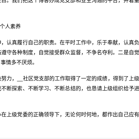
栏目。我们把这个博客办成党支部和业主沟通的平台，并着
升个人素养
神，认真履行自己的职责。在平时工作中，乐于奉献，认真
格遵守各种制度，自觉接受群众监督，不争名夺利。二是自
，事情多不厌烦。
极努力，__社区党支部的工作取得了一定的成绩，得到了上
我不断探索、不断学习、不断总结的，也恳请上级组织给予
心在上级党委的正确领导下，无论何时何地，都作出自己应