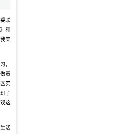
两委联
案》和
，我支
学习，
地做贡
社区实
委班子
展观这
民生活