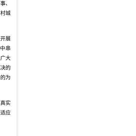
好事、
农村城
众开展
家中串
决广大
解决的
在的为
认真实
相适应