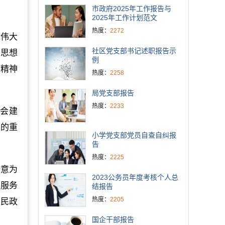
市政府2025年工作报告与
2025年工作计划范文
热度：
2272
论伟大
社区党支部书记述职报告示
的思想
例
义精神
热度：
2258
局党支部报告
热度：
2233
社会建
设的重
小学党支部党员自查自纠报
告
热度：
2225
全意为
2023公务员年度考核个人总
区服务
结报告
热度：
2205
惠民政
国企干部报告