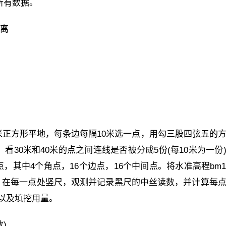
所有数据。
距离
方米正方形平地，每条边每隔10米选一点，用勾三股四弦五的
，看30米和40米的点之间连线是否被分成5份(每10米为一份
，其中4个角点，16个边点，16个中间点。将水准高程bm
，在每一点处竖尺，观测并记录黑尺的中丝读数，并计算每
 以及填挖用量。
数)