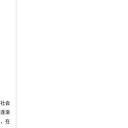
次社会
识逐渐
西，在