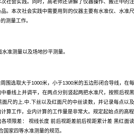
本次社会实践。同时，高老师还讲解了仪器操作、搬迁中的
备品。本次社会实践中需要用到的仪器主要有水准仪、水准
外的测量工作。
面水准测量以及场地抄平测量。
围选取大于1000米，小于1300米的五边形闭合导线，在
的中垂线上并调平，在两点分别竖起两把水准尺，按照后视
面尺的上.中.下丝以及红面尺的中丝读数，并记录每点以
计算工作，业内计算的工作量是非常大。规定起始点的高程
各项限差： 视线长度 前后视距差前后视距累计差 黑红面
符合国家四等水准测量的规范。