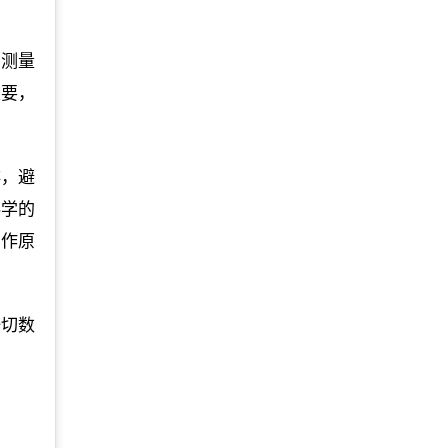
在测量
重要，
排，避
科学的
工作原
一切数