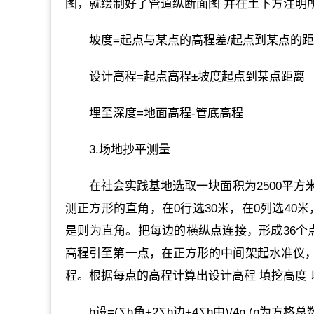
图，就绘制好了管道纵断面图 并在土下方注明
坡度=起点与某点的高程差/起点到某点的
设计高程=起点高程±坡度起点到某点距离
埋至深度=地面高程-管底高程
3.场地抄平测量
在社会实践基地选取一块面积为2500平
测正方形的直角，在0行选30米，在0列选40米
是则为直角。把每边的横纵点连接，形成36个点
高程引至第一点，在正方形的中间架起水准仪
程。根据每点的高程计算出设计高程 填挖高度
h设=(∑h角+2∑h边+4∑h中)/4n (n为方格总