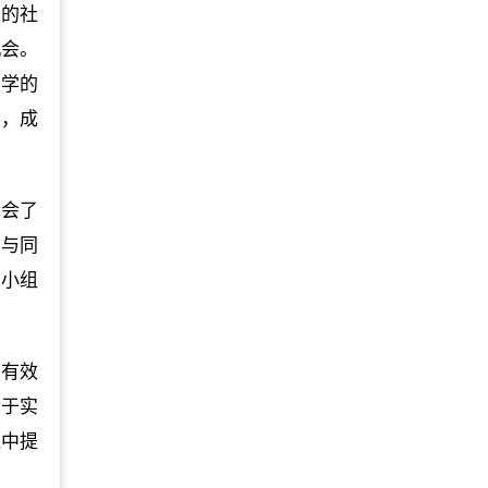
真的社
机会。
同学的
了，成
学会了
了与同
有小组
的有效
勤于实
践中提