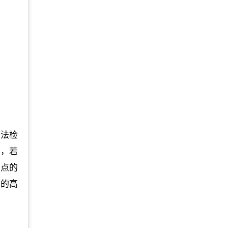
方法检
)，若
1点的
点的高