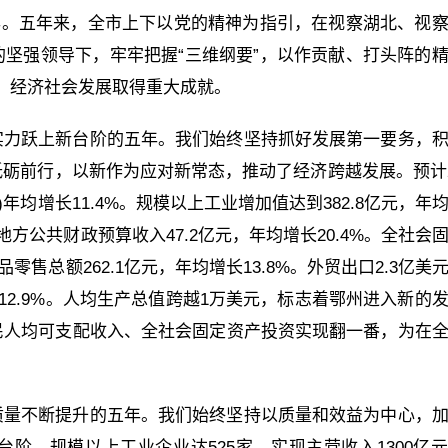
五年。五年来，全市上下以党的精神为指引，在视察湖北、视
坚强领导下，牢牢把握“三维纲要”，以作贡献、打头阵的
官，经济社会发展取得重大成就。
实力跃上新台阶的五年。我们始终坚持抓好发展第一要务，
砺前行，以新作为应对新常态，推动了经济跨越发展。预计2
同)年均增长11.4%。规模以上工业增加值达到382.8亿元，年
%。地方公共财政预算收入47.2亿元，年均增长20.4%。全社会
费品零售总额262.1亿元，年均增长13.8%。外贸出口2.3亿美
%和12.9%。人均生产总值跨越1万美元，标志着鄂州进入新的
民人均可支配收入、全社会固定资产投资实现翻一番，为在
质量不断提升的五年。我们始终坚持以质量和效益为中心，
阶。规模以上工业企业达525家，实现主营收入1300亿