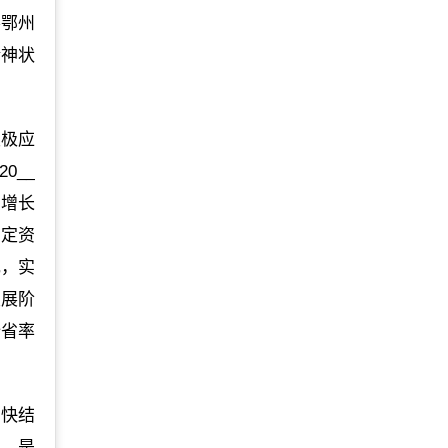
察鄂州
精神状
积极应
0__
均增长
固定资
元，实
发展阶
全省率
加快结
元，是