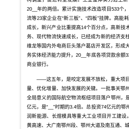
20__年的两倍。累计实施技术改造项目533个
流等23家企业在“新三板”、“四板”挂牌。高能
成长，新兴产业比重提高14个百分点，高新技
务、现代物流快速成长，已经成为新的经济支
维龙等国内外电商巨头落户葛店开发区，形成
务实体经济能力提升，20__年底各项贷款余额3
商业银行。
——这五年，是咬定发展不放松，重大项
量、优化增量、加快发展的关键。一批事关鄂
全局意义的国际航空物流枢纽项目落户鄂州，是我
亿元，是“__”时期的3.4倍。总投资74亿
润新能源、长煜模具等重大工业项目开工建设。完
黄高速、大广南鄂州段、鄂州大道及南互通、城