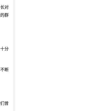
科长对
询的群
是十分
习不断
志们曾