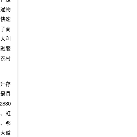
大通物
业快速
电子商
意大利
金融服
州农村
提升存
来最具
880
车、虹
速、鄂
楚大道