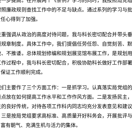
进一步提高。在开展两个《条例》学习的同时，我按照局党
对照廉政规则查找工作中的不足与缺点。通过系列的学习与
责任心得到了加强。
注重强调从政治的高度对待问题，我与科长密切配合并带头
项规章制度。具体工作中，我们提倡任劳任怨、自觉刻苦、
效、不推诿。总体规划修编和规划展览馆布展工作，是规划
工作过程中，我与科长密切配合，积极协助科长做好工作部
，保证工作顺利完成。
我们主要作了三个方面工作：一是抓学习。认真落实局党组
重点放在如何提高工作水平和工作作风方面。二是发扬民主
主的良好传统，对待各项工作科内同志均充分发表意见和建
。三是按局党组要求高标准、高质量开好科务会，开展批评
，富有朝气、充满生机与活力的集体。