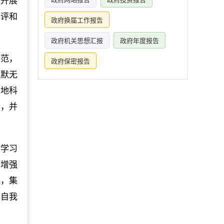
组开展
批评和
政府换届工作报告
政府机关思想汇报
政府年度报告
垂范，
政府保密报告
默默无
用地科
署，并
的学习
，增强
议，集
与自我