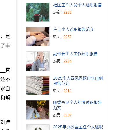
社区工作人员个人述职报告
热度：
2288
护士个人述职报告范文
程，是
热度：
2250
累了丰
副班长个人工作述职报告
热度：
2234
__党
2025个人四风问题自查自纠
间还不
报告范文
要求自
热度：
2211
导和帮
团委书记个人年度述职报告
范文
热度：
2207
情对待
2025年办公室主任个人述职