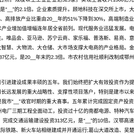
，是“__”的2.1倍。企业素质提升。顾地科技在深交所上市，
耗、高排放产业比重由20__年的51%下降到30%，高端制造
术产业增加值增幅连年居全省前列。现代服务业迅猛发展。
柱。唯品会、亚马逊、苏宁云商、家乐福、普洛斯、易商、
大智慧、大物流、大仓储、大市场支撑大电商的产业格局。
37亿元，是20__年末的2.3倍。市农村信用社顺利改制成鄂
目引进建设成果丰硕的五年。我们始终把扩大有效投资作为
州长远发展的重大战略性、支撑性项目落户，特别是建市以
市“__”收官时期的重大喜事。五年累计完成固定资产投资2
元的鄂州电厂三期工程全面动工，投资过十亿的南都电源、特种汽
成交通运输建设投资313亿元，是“__”的10倍。汉鄂高
际铁路、新火车站相继建成并开通运行;葛山大道改造、吴