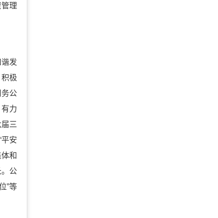
资管理
和谐发
，积极
司务公
，有力
六届三
“平安
集体和
长。公
位”等