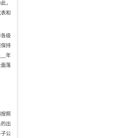
为此，
代表和
市各级
展保持
__年
全面落
司按照
员的出
各子公