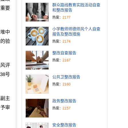
群众路线教育实践活动自查
”重要
和整改报告
热度：
2177
小学教师师德师风个人自查
里堆中
报告及整改措施
校的验
热度：
2174
整改自查报告
热度：
2167
行风评
38号
公共卫整改报告
热度：
2160
位副主
政务整改报告
请予审
热度：
2157
安全整改报告