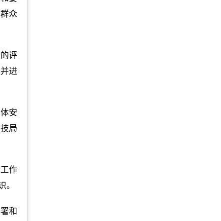
大群众
职的评
案并进
总体安
科技局
全工作
识。
部署和