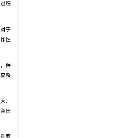
学过程
厂对于
操作性
全，保
排查整
_大、
的突出
署和要