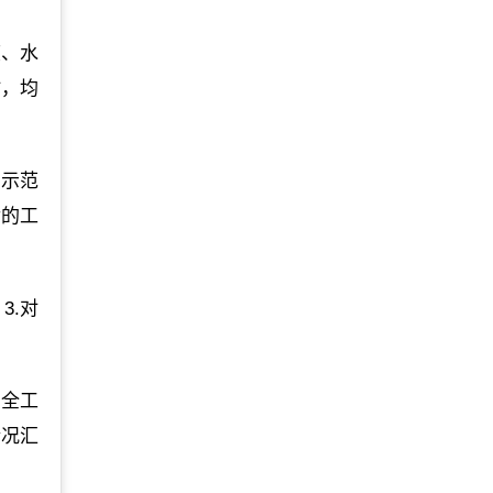
度、水
时，均
级示范
后的工
3.对
安全工
情况汇