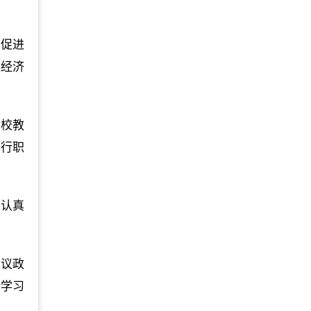
为促进
型经济
学校教
履行职
了认真
评议政
真学习