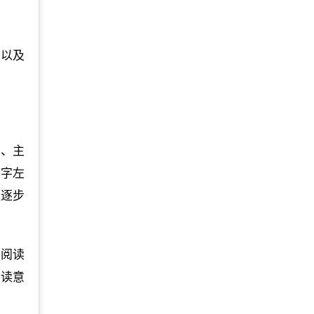
力以及
录、主
0字左
级逐步
“阅读
阅读意