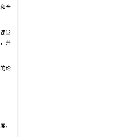
养和全
文课堂
用，并
组的论
难度，