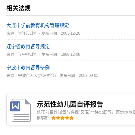
相关法规
大连市学前教育机构管理规定
来源：大连市政府 · 发布日期：2003-12-26
辽宁省教育督导规定
来源：辽宁省政府 · 发布日期：1999-12-08
宁波市教育督导条例
来源：宁波市人大(含常委会) · 发布日期：2002-09-03
示范性幼儿园自评报告
还在为自评报告写得像“交差”一样没底气？这份示范
转，从定位到表达都透着一股子“真干过”的踏实劲儿
推荐度：
师边看边点头，原来自评也能写出专业感和人情味！