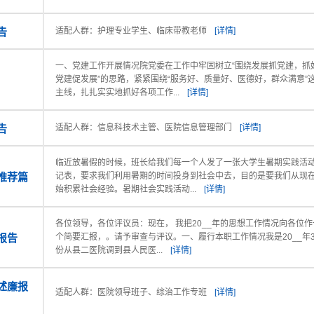
告
适配人群：护理专业学生、临床带教老师
[详情]
一、党建工作开展情况院党委在工作中牢固树立“围绕发展抓党建，抓
党建促发展”的思路，紧紧围绕“服务好、质量好、医德好，群众满意”
主线，扎扎实实地抓好各项工作...
[详情]
告
适配人群：信息科技术主管、医院信息管理部门
[详情]
临近放暑假的时候，班长给我们每一个人发了一张大学生暑期实践活
推荐篇
记表，要求我们利用暑期的时间投身到社会中去，目的是要我们从现
始积累社会经验。暑期社会实践活动...
[详情]
各位领导，各位评议员：现在， 我把20__年的思想工作情况向各位作
报告
个简要汇报，。请予审查与评议。一、履行本职工作情况我是20__年
份从县二医院调到县人民医...
[详情]
述廉报
适配人群：医院领导班子、综治工作专班
[详情]