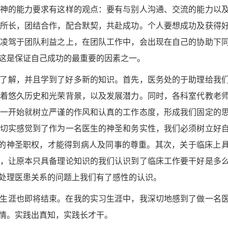
神的能力要求有这样的观点：要有与别人沟通、交流的能力以
所长，团结合作，配合默契，共赴成功。个人要想成功及获得
凌驾于团队利益之上，在团队工作中，会出现在自己的协助下
这是保证自己成功的最重要的因素之一。
了解，并且学到了好多新的知识。首先，医务处的于助理给我
着悠久历史和光荣背景，以及发展潜力。同时，各科室代教老
一开始就树立严谨的作风和认真的工作态度，形成我们固定的
切实感觉到了作为一名医生的神圣和务实性，我们必须树立好
”的神圣职权，才能得到病人及同事的尊重。其次，关于临床上
，让原本只具备理论知识的我们认识到了临床工作要干好是多
处理医患关系的问题上我们有了感性的认识。
生涯也即将结束。在我的实习生涯中，我深切地感到了做一名
情。实践出真知，实践长才干。