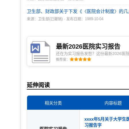
卫生部、财政部关于下发《〈医院会计制度〉的几
来源：卫生部(已撤销) · 发布日期：1989-10-04
最新2026医院实习报告
还在为实习报告发愁？这份最新2026医
写，框架明确、语言得体、重点突出，既
推荐度：
得少、交得稳，高效少走弯路，实习收尾
延伸阅读
相关分类
内容标题
xxxx年5月关于大学生
习报告字