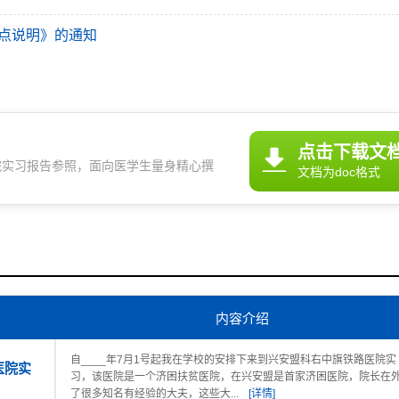
点说明》的通知
点击下载文
院实习报告参照，面向医学生量身精心撰
文档为doc格式
贴合临床实际又符合院校要求。写得顺、改
阶段的刚需干货！
内容介绍
自____年7月1号起我在学校的安排下来到兴安盟科右中旗铁路医院实
医院实
习，该医院是一个济困扶贫医院，在兴安盟是首家济困医院，院长在
了很多知名有经验的大夫，这些大...
[详情]