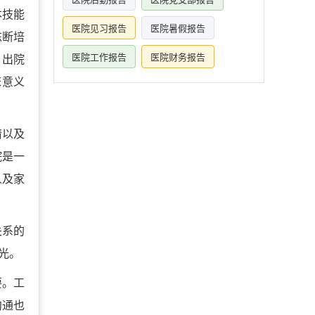
本技能
医院见习报告
医院暑假报告
冻断培
医院工作报告
医院财务报告
、出院
床意义
情以及
院是一
人及家
关系的
光。
要。工
沟通也