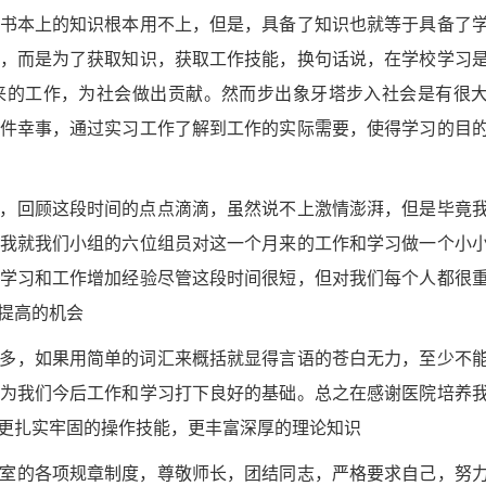
书本上的知识根本用不上，但是，具备了知识也就等于具备了
，而是为了获取知识，获取工作技能，换句话说，在学校学习
来的工作，为社会做出贡献。然而步出象牙塔步入社会是有很
件幸事，通过实习工作了解到工作的实际需要，使得学习的目
，回顾这段时间的点点滴滴，虽然说不上激情澎湃，但是毕竟
我就我们小组的六位组员对这一个月来的工作和学习做一个小
学习和工作增加经验尽管这段时间很短，但对我们每个人都很
提高的机会
多，如果用简单的词汇来概括就显得言语的苍白无力，至少不
为我们今后工作和学习打下良好的基础。总之在感谢医院培养
更扎实牢固的操作技能，更丰富深厚的理论知识
室的各项规章制度，尊敬师长，团结同志，严格要求自己，努