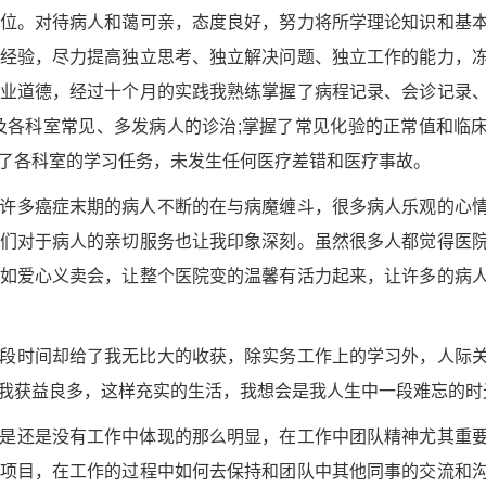
位。对待病人和蔼可亲，态度良好，努力将所学理论知识和基
经验，尽力提高独立思考、独立解决问题、独立工作的能力，
业道德，经过十个月的实践我熟练掌握了病程记录、会诊记录
及各科室常见、多发病人的诊治;掌握了常见化验的正常值和临
了各科室的学习任务，未发生任何医疗差错和医疗事故。
许多癌症末期的病人不断的在与病魔缠斗，很多病人乐观的心
们对于病人的亲切服务也让我印象深刻。虽然很多人都觉得医
如爱心义卖会，让整个医院变的温馨有活力起来，让许多的病
段时间却给了我无比大的收获，除实务工作上的学习外，人际
我获益良多，这样充实的生活，我想会是我人生中一段难忘的时
是还是没有工作中体现的那么明显，在工作中团队精神尤其重
项目，在工作的过程中如何去保持和团队中其他同事的交流和