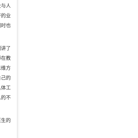
及与人
好的业
同时也
们讲了
师在教
思维方
自己的
具体工
么的不
医生的