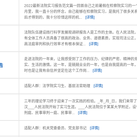
2022最新法院实习报告范文篇一回首自己之前暑假在检察院实习的一
月里，我一直十分的怀念，自己能够在检察院实习，是我托了很多关
后才得到的，我十分珍惜这样的机...
[详情]
法院队伍建设践行科学发展观调研报告人是工作的主体。在人民法院
有全体工作人员具备了很高的政治、业务、道德素质，实现司法公正
高法庭审判和执行效率才有根本保证...
[详情]
走进法院的一年来，让我感受到了工作的压力、纪律的严密、精神的
告
实、生活的激情。这一年，是兢兢业业的一年，也是自我提高的一年
时也是让我有自信并坚定在这个工作岗...
[详情]
适配人群：法学院实习生、基层法官助理
[详情]
三年的理论学习终于迎来了一次实践的检验。_年_月_日，我们来带
汉___人民法院开始了实习生涯。___人民法院位于某某大学附近，设
刑庭、民事审判一庭、民事审...
[详情]
适配人群：机关党委委员、党支部书记
[详情]