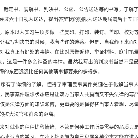
、裁定书、调解书、判决书、公函、公告送达等的书写，了解
经过六十日视为送达，提出答辩状的期限为送达期届满后十五日
。原本以为实习生顶多做一些复印、打印、装订、盖印、校对
让我写判决书的时候，我有些许的迷惑。但是，当我静下来面
对我真正有好处的事情。在比对原告诉称、举证材料、庭审笔
决，这是一件多么神圣的事情。虽然我写出的判决书当然不是
得的东西远远比任何其他琐事都要来的多得多。
程序有了详细的了解，懂得了审理民事案件关键在于化解当事
，民事案件理想状态应是让双方当事人共赢而又不失法律的尊
仅是法律方面的知识渊博，更重要的是懂得替当事人着想，尽
的拉大法官和群众的距离。
来对就业的种种忧愁情绪，不管是何种工作所最需要的品质只
心来认真的学习，在步入社会前为自己积累各种资本才能在进