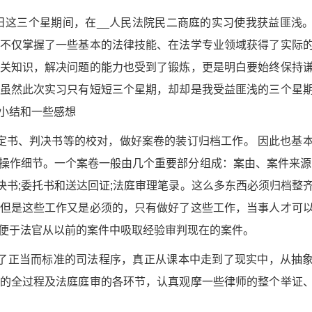
_月_日这三个星期间，在__人民法院民二商庭的实习使我获益匪浅
不仅掌握了一些基本的法律技能、在法学专业领域获得了实际
关知识，解决问题的能力也受到了锻炼，更是明白要始终保持
虽然此次实习只有短短三个星期，却却是我受益匪浅的三个星
小结和一些感想
定书、判决书等的校对，做好案卷的装订归档工作。 因此也基
操作细节。一个案卷一般由几个重要部分组成：案由、案件来源
判决书;委托书和送达回证;法庭审理笔录。这么多东西必须归档整
但是这些工作又是必须的，只有做好了这些工作，当事人才可
便于法官从以前的案件中吸取经验审判现在的案件。
了正当而标准的司法程序，真正从课本中走到了现实中，从抽
的全过程及法庭庭审的各环节，认真观摩一些律师的整个举证