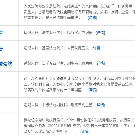
人民法院办公室是法院司法政务工作的具体组织实施部门，任务繁重
责重大。它承载着为法院全面履行各项职能提供参谋、协调、监督、
的重要任务，是人民法院全面推进司...
[详情]
告
适配人群：法学专业学生、民庭实习书记员
[详情]
告
适配人群：基层法院院长、人民法庭庭长
[详情]
告法院
适配人群：法学专业学生、刑事书记员助理
[详情]
这一次的暑期社会实践确实让我增长了不少见识，让我认识到了社会
面，认识到了自己的渺小，短短的两个星期对我来说真是受益匪浅啊
所实践的单位是我家乡的一个滨湖区...
[详情]
适配人群：中级法院副院长、刑事审判主管
[详情]
我被任命为法院执行局长，今年5月份被任命为院党组成员、执行局长
根据区委办发〔2022〕82通知要求，现将自己一年来的履职、学习、
政及学法守法情况汇报如下：一...
[详情]