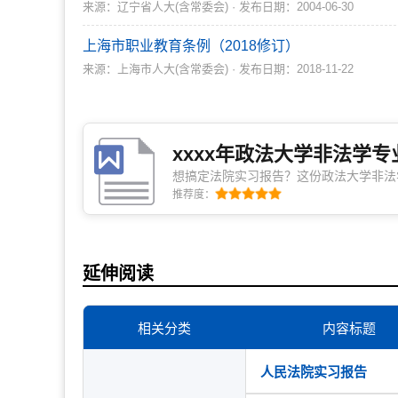
来源：辽宁省人大(含常委会) · 发布日期：2004-06-30
上海市职业教育条例（2018修订）
来源：上海市人大(含常委会) · 发布日期：2018-11-22
xxxx年政法大学非法学
想搞定法院实习报告？这份政法大学非法
琢，从真实体验出发，助您梳理思路、避
推荐度：
阅不照搬，实用写完自己都眼前一亮！
延伸阅读
相关分类
内容标题
人民法院实习报告