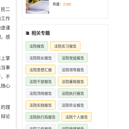
热度：
2180
。民二
的工作
谦虚谨
相关专题
期，感
法院报告
法院实习报告
本上掌
法院院长报告
法院党组报告
;当事
法院思想汇报
法院领导报告
齐，不
法院干部报告
法院暑假报告
以随心
法院顶岗报告
法院执行报告
法院实践报告
法院毕业报告
象的理
、辩论
法院执行局报告
法院个人报告
法院工作报告
法院党建报告