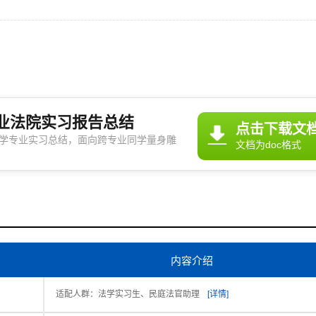
专业法院实习报告总结
点击下载文
学专业实习总结，面向跨专业同学量身雕
文档为doc格式
开雷区、写出既有温度又有分量的总结。参
内容介绍
适配人群：法学实习生、民庭法官助理
[详情]