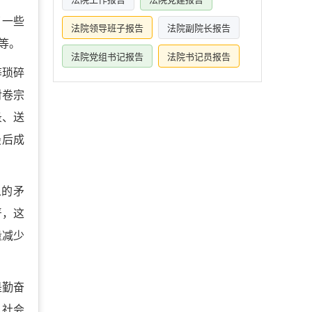
了一些
法院领导班子报告
法院副院长报告
等。
法院党组书记报告
法院书记员报告
等琐碎
对卷宗
录、送
最后成
人的矛
严，这
量减少
是勤奋
入社会