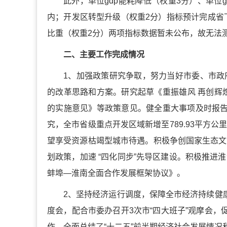
此外，单位gdp能耗降低（权重3分）、单位
内；开发区转型升级（权重2分）指标预计完成省
比重（权重2分）两项指标数据暂未公布，故无法
二、主要工作完成情况
1、加强政策研究争取，努力当好市委、市政
的改革思路和方案。研究起草《重振雄风 再创辉
的实施意见》等政策意见。健全重大事项及时报告
究，全市省级重点开发区域新增至789.93平方
望享受资源枯竭型城市待遇。积极争创国家生态文
划政策，加速 “四化同步”先导区建设。积极推
蚌埠—淮南全面合作发展框架协议》。
2、坚持经济运行调度，保障全市经济持续健
度会，配合市委办召开3次市“四大班子”观摩会，
作，全面总结了“十二五”前半期经济社会发展情