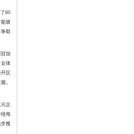
了80
节能玻
年争取
项目加
产业体
经开区
发展，
亿元企
蚌线电
稳步推