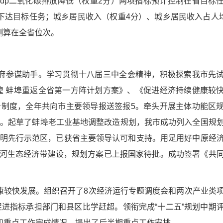
gdp二氧化碳排放降低（权重2分）两项指标预计控制在省目标
下达目标任务；城乡居民收入（权重4分）、城乡居民收入占人均
测算在全省位次。
府参谋助手。学习贯彻十八届三中全会精神，积极探索我市先
煌 蚌埠重返全省第一方阵计划方案》、《促进经济持续健康较
制度，全年共向市主要领导报送签报5。牵头开展主体功能区
公里。起草了蚌埠老工业基地调整改造规划，我市成功列入全国规
明先行示范区，已获省主要领导认可和支持。用足用好中原经
进淮河生态经济带建设，规划方案已上报国家待批。成功签署《共
康较快发展。组织召开了8次经济运行专题调度会和两次产业类
促进指标承担部门和县区比学赶超。领衔完成“十二五”规划中期
况和重点工作完成情况，提出了后半期重点工作安排。