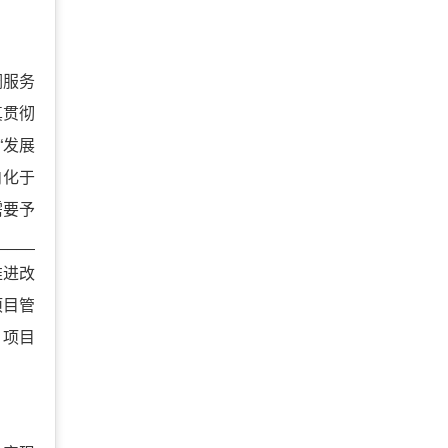
调服务
真贯彻
“发展
内化于
需要予
___
推进改
项目管
、项目