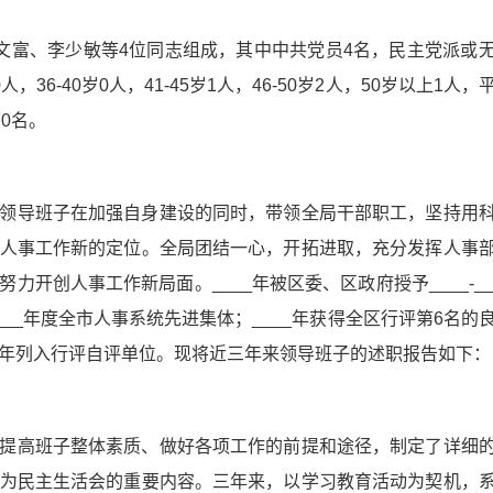
文富、李少敏等4位同志组成，其中中共党员4名，民主党派或
人，36-40岁0人，41-45岁1人，46-50岁2人，50岁以上1人，
0名。
领导班子在加强自身建设的同时，带领全局干部职工，坚持用
人事工作新的定位。全局团结一心，开拓进取，充分发挥人事
开创人事工作新局面。____年被区委、区政府授予____-__
____年度全市人事系统先进集体；____年获得全区行评第6名的
___年列入行评自评单位。现将近三年来领导班子的述职报告如下：
提高班子整体素质、做好各项工作的前提和途径，制定了详细
为民主生活会的重要内容。三年来，以学习教育活动为契机，