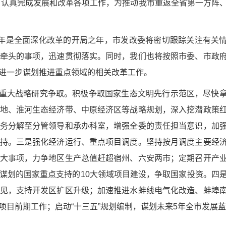
进，认真完成发展和改革各项工作，为推动我市重返全省第一方阵
年是全面深化改革的开局之年，市发改委将密切跟踪关注有关
牵头的事项，迅速贯彻落实。同时，我们也将按照市委、市政
进一步谋划推进重点领域的相关改革工作。
做好重大战略研究争取。积极争取国家生态文明先行示范区，尽快
地、淮河生态经济带、中原经济区等战略规划，深入挖潜政策
务分解至分管领导和承办科室，增强全委的责任担当意识，加
持。三是强化经济运行、重点项目调度。坚持按月调度主要经
大事项，力争地区生产总值赶超宿州、六安两市；定期召开产
谋划的国家重点支持的10大领域项目建设，争取国家投资。四
见，支持开发区扩区升级；加速推进水蚌线电气化改造、蚌埠
项目前期工作；启动“十三五”规划编制，谋划未来5年全市发展