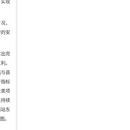
、实现
情况，
府的安
拿出完
红利。
强与县
济指标
业类项
是持续
南站东
蓝图。