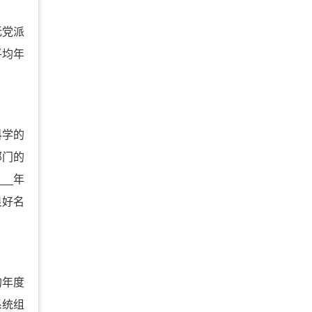
无党派
平均年
科学的
部门的
__年
良好名
的年度
系统组