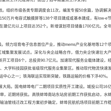
。组织市级各类专题调度会11次，编发专报50余篇，协调解决
有150万片电容式触摸屏等138个项目建成或基本建成，有low-e
在建亿元以上项目达352个。新增谋划项目储备1700亿元。全
。倾力培育电子信息首位产业，推动mems产业化基地等12个
区域集聚发展试点。深化与央企战略合作，借力央企快速壮大
新开工项目6个，总投资90.7亿元。加速现代服务业载体建设，
、大学科技园获批省级现代服务业集聚区。推动现代物流快速
运中心之一；铁海联运实现新突破，铁路运输的价格下浮40%。
展大局。国电蚌埠电厂二期项目实质性开工建设。城投公司16
审，近期将获批。高铁蚌埠南站东站房前期工作获批启动，水
输油管线迁改工程方案初步确定，蚌埠民航机场项目前期工作