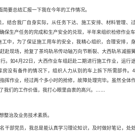
下面简要总结汇报一下我在今年的工作情况。
法，结合我厂自身实际，从任务下达、施工安排、材料管理、
确保生产任务的完成和生产安全的兑现，半年来组织检修作业车
施工中，为了保证施工用车的安全，我精心组织，合理安排，
赶赴现场，抢复了茶坞轨吊传动轴万向节断裂、大西轨吊减振
行。如4月22日，大西作业车组赶赴二期进行施工作业，运行
房没有备件的情况下，组织人力从别的车上拆下所需部件。4
指挥作业，经过两个多小时的抢修，故障处理完毕。虽然全体
了我们的工作价值，我打心眼里由衷的高兴。……
想整治及业务技术素质。
名干部党员，我总是能认真学习理论知识，及时做好笔记，处