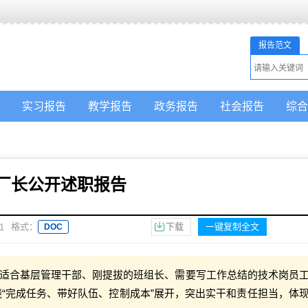
报告范文
实习报告
教学报告
政务报告
社会报告
综合
厂长公开述职报告
格式：
下载
一键复制全文
1
DOC
适合基层管理干部、刚提拔的班组长、需要写工作总结的技术岗员
围绕“完成任务、带好队伍、控制成本”展开，突出实干和责任担当，体