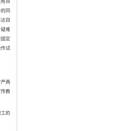
费用昂
导的同
不达目
个疑难
接固定
操作试
“严两
宣传教
职工的