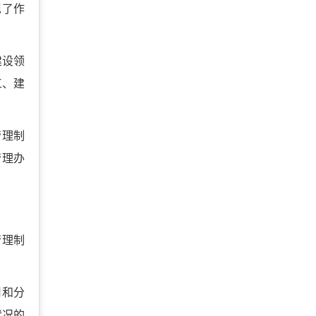
现了作
建设领
工、建
管理制
管理办
管理制
用和分
状况的