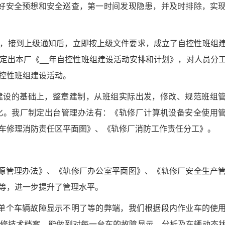
好安全预想和安全巡查，第一时间发现隐患，并及时排除，实
，接到上级通知后，立即按上级文件要求，成立了自控性班组
定出本厂《__年自控性班组建设活动安排和计划》，对人员分
控性班组建设活动。
建设的基础上，整章建制，从班组实际出发，修改、规范班组
化。我厂制定出台管理办法有：《轨修厂计算机设备安全使用
车修理消防责任区平面图》、《轨修厂消防工作责任分工》。
源管理办法》、《轨修厂办公室平面图》、《轨修厂安全生产
等，进一步提升了管理水平。
单个车辆故障显示不明了等的弊端，我们根据段内作业车的使
修技术档案，能做到对每一台车的故障显示、分析及车辆动态