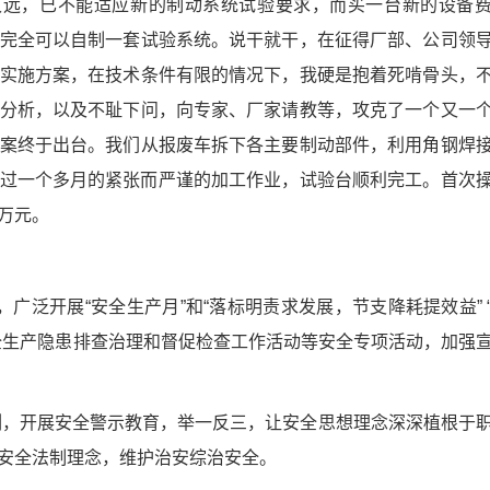
久远，已不能适应新的制动系统试验要求，而买一台新的设备
完全可以自制一套试验系统。说干就干，在征得厂部、公司领
实施方案，在技术条件有限的情况下，我硬是抱着死啃骨头，
分析，以及不耻下问，向专家、厂家请教等，攻克了一个又一
案终于出台。我们从报废车拆下各主要制动部件，利用角钢焊
过一个多月的紧张而严谨的加工作业，试验台顺利完工。首次
万元。
广泛开展“安全生产月”和“落标明责求发展，节支降耗提效益” 
全生产隐患排查治理和督促检查工作活动等安全专项活动，加强
等典型事故案例，开展安全警示教育，举一反三，让安全思想理念深深植根于
安全法制理念，维护治安综治安全。