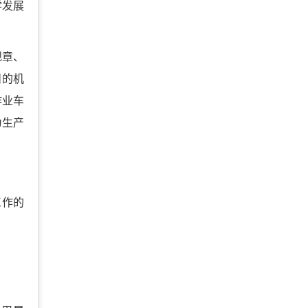
学发展
规章、
目的机
作业车
为生产
工作的