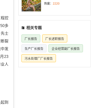
热度：
2220
过程控
50多
相关专题
身先士
厂长报告
厂长述职报告
簧断裂
途中发
生产厂长报告
企业经营副厂长报告
月23
污水处理厂厂长报告
作业人
处起到