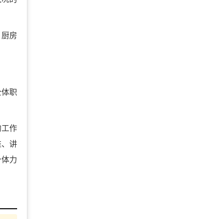
了厨房
全体职
的工作
准、讲
身体力