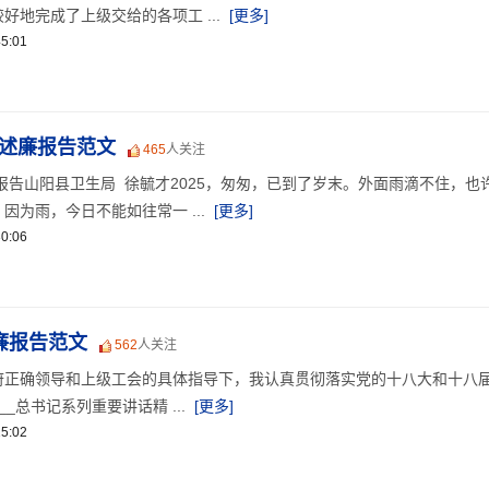
好地完成了上级交给的各项工 ...
[更多]
5:01
职述廉报告范文
465
人关注
廉报告山阳县卫生局 徐毓才2025，匆匆，已到了岁末。外面雨滴不住，也
因为雨，今日不能如往常一 ...
[更多]
0:06
述廉报告范文
562
人关注
府正确领导和上级工会的具体指导下，我认真贯彻落实党的十八大和十八
_总书记系列重要讲话精 ...
[更多]
5:02