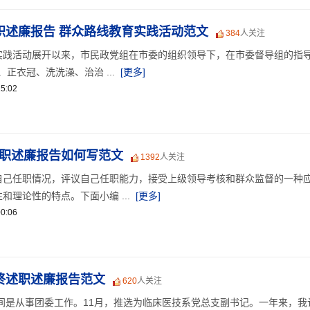
述职述廉报告 群众路线教育实践活动范文
384
人关注
实践活动展开以来，市民政党组在市委的组织领导下，在市委督导组的指
子、正衣冠、洗洗澡、治治 ...
[更多]
5:02
述职述廉报告如何写范文
1392
人关注
自己任职情况，评议自己任职能力，接受上级领导考核和群众监督的一种
和理论性的特点。下面小编 ...
[更多]
0:06
年终述职述廉报告范文
620
人关注
时间是从事团委工作。11月，推选为临床医技系党总支副书记。一年来，我