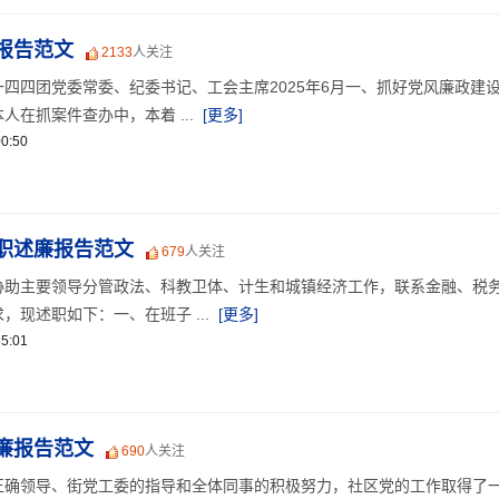
报告范文
2133
人关注
四四团党委常委、纪委书记、工会主席2025年6月一、抓好党风廉政建
在抓案件查办中，本着 ...
[更多]
0:50
职述廉报告范文
679
人关注
协助主要领导分管政法、科教卫体、计生和城镇经济工作，联系金融、税
，现述职如下：一、在班子 ...
[更多]
5:01
廉报告范文
690
人关注
正确领导、街党工委的指导和全体同事的积极努力，社区党的工作取得了