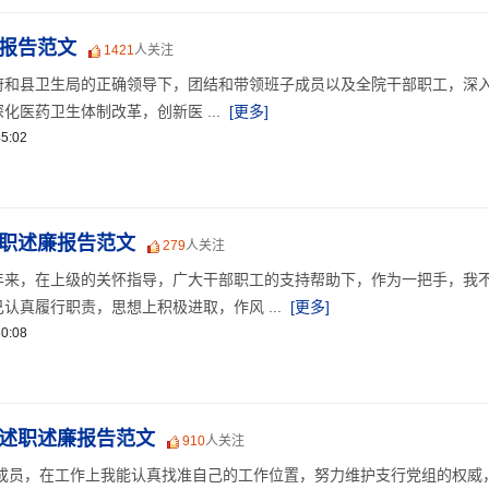
廉报告范文
1421
人关注
府和县卫生局的正确领导下，团结和带领班子成员以及全院干部职工，深
化医药卫生体制改革，创新医 ...
[更多]
5:02
述职述廉报告范文
279
人关注
年来，在上级的关怀指导，广大干部职工的支持帮助下，作为一把手，我
认真履行职责，思想上积极进取，作风 ...
[更多]
0:08
人述职述廉报告范文
910
人关注
子成员，在工作上我能认真找准自己的工作位置，努力维护支行党组的权威