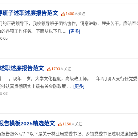
领导班子述职述廉报告范文
1400
人关注
部门的正确领导下，我校领导班子团结协作，锐意进取、埋头苦干，廉洁奉
的各项工作任务。下面从以下几 ...
[更多]
0:05
人述职述廉报告范文
1793
人关注
___，现年__岁，大学文化程度，高级政工师。__年2月调入支行任党委
够认真贯彻落实上级有关金融政策 ...
[更多]
5:02
告模板2025精选范文
1150
人关注
廉报告怎么写？?以下是关于林业局党委书记、乡镇党委书记述职述廉报告