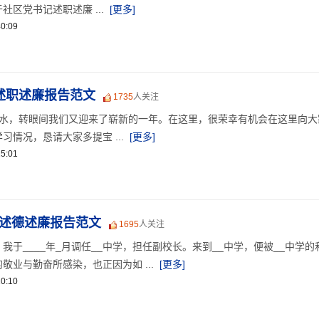
区党书记述职述廉 ...
[更多]
0:09
员述职述廉报告范文
1735
人关注
流水，转眼间我们又迎来了崭新的一年。在这里，很荣幸有机会在这里向大
情况，恳请大家多提宝 ...
[更多]
5:01
职述德述廉报告范文
1695
人关注
我于____年_月调任__中学，担任副校长。来到__中学，便被__中学的
敬业与勤奋所感染，也正因为如 ...
[更多]
0:10