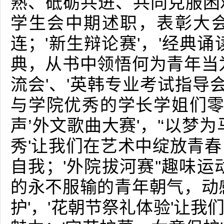
熟、砥砺共进、共同克服困
学生会中期述职，表彰大
连；'新生辩论赛'，'经典
典，从书中领悟何为青年当
流会'、'英韩专业考试指导会
与学院优秀的学长学姐们零
声’外文歌曲大赛'，'‘以梦
秀'让我们在艺术中绽放青
自我；'外院拔河赛''趣味
的永不服输的青年朝气，动
护'，'花朝节祭礼体验'让