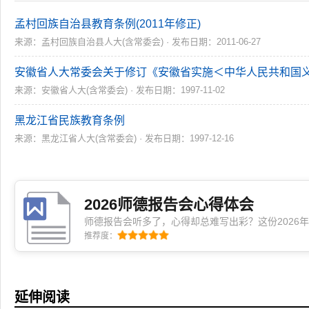
孟村回族自治县教育条例(2011年修正)
来源：孟村回族自治县人大(含常委会) · 发布日期：2011-06-27
安徽省人大常委会关于修订《安徽省实施＜中华人民共和国义务教
来源：安徽省人大(含常委会) · 发布日期：1997-11-02
黑龙江省民族教育条例
来源：黑龙江省人大(含常委会) · 发布日期：1997-12-16
2026师德报告会心得体会
师德报告会听多了，心得却总难写出彩？这份2026
论、侧重于真实共鸣与日常转化，从听会到内化，从
推荐度：
上。参阅时顺便改两处，立马就是你的专用感悟！
延伸阅读