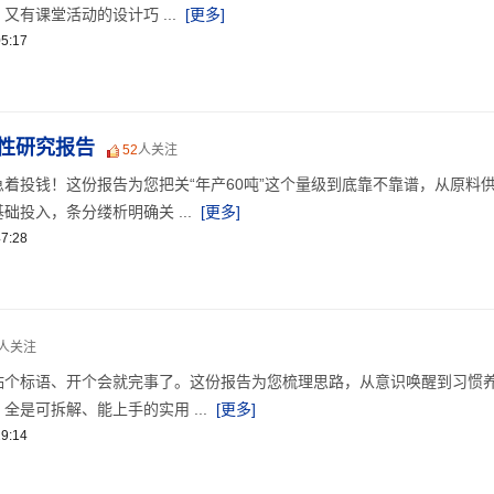
有课堂活动的设计巧 ...
[更多]
5:17
行性研究报告
52
人关注
着投钱！这份报告为您把关“年产60吨”这个量级到底靠不靠谱，从原料
投入，条分缕析明确关 ...
[更多]
7:28
人关注
贴个标语、开个会就完事了。这份报告为您梳理思路，从意识唤醒到习惯
全是可拆解、能上手的实用 ...
[更多]
9:14