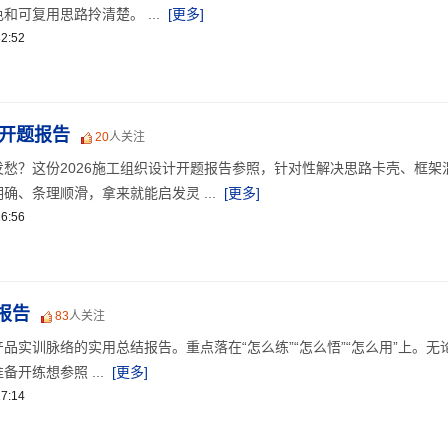
可复用思路拎清楚。 ...
[更多]
2:52
计开题报告
20
人关注
愁？这份2026施工组织设计开题报告参照，针对性解决思路卡壳、框架
确、条理顺滑，拿来就能启发灵 ...
[更多]
6:56
报告
83
人关注
品实训脉络的实用总结报告。重点落在“怎么练”“怎么悟”“怎么用”上。无
开练想参照 ...
[更多]
7:14