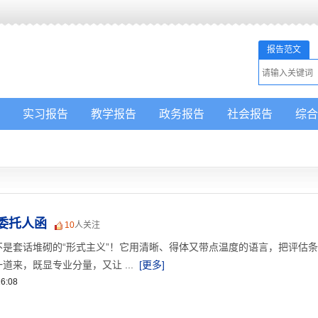
报告范文
实习报告
教学报告
政务报告
社会报告
综合
委托人函
10
人关注
是套话堆砌的“形式主义”！它用清晰、得体又带点温度的语言，把评估
道来，既显专业分量，又让 ...
[更多]
6:08