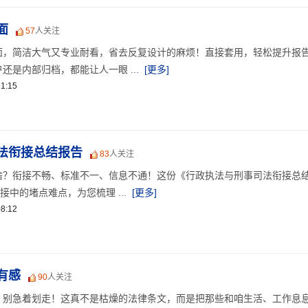
面
57
人关注
面，简洁大气又专业耐看，省去反复设计的麻烦！直接套用，轻松提升报
还是内部归档，都能让人一眼 ...
[更多]
1:15
法衔接总结报告
83
人关注
啥？衔接不畅、标准不一、信息不通！这份《行政执法与刑事司法衔接总
接中的堵点难点，为您梳理 ...
[更多]
8:12
有感
90
人关注
？别急着划走！这真不是枯燥的法律条文，而是把那些和咱生活、工作息