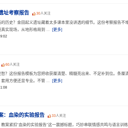
遗址考察报告
30
人关注
荡的历史？金田起义遗址藏着太多课本里没讲透的细节。这份考察报告不
实现场，从地形格局到 ...
[更多]
9:02
60
人关注
发愁？这份报告模板为您把收获厘清楚、精髓亮出来、不足补到位。条厘
用方便还显专业。不管 ...
[更多]
1:08
案：血染的实验报告
33
人关注
教案紧扣“血染的实验报告”这一震撼标题，巧妙串联情感共鸣与语言训