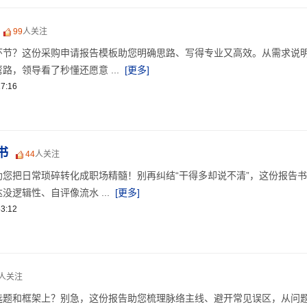
99
人关注
环节？这份采购申请报告模板助您明确思路、写得专业又高效。从需求说
，领导看了秒懂还愿意 ...
[更多]
7:16
书
44
人关注
您把日常琐碎转化成职场精髓！别再纠结“干得多却说不清”，这份报告
逻辑性、自评像流水 ...
[更多]
3:12
人关注
选题和框架上？别急，这份报告助您梳理脉络主线、避开常见误区，从问