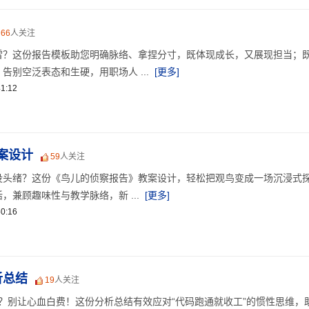
66
人关注
雷？这份报告模板助您明确脉络、拿捏分寸，既体现成长，又展现担当；
告别空泛表态和生硬，用职场人 ...
[更多]
1:12
案设计
59
人关注
没头绪？这份《鸟儿的侦察报告》教案设计，轻松把观鸟变成一场沉浸式
，兼顾趣味性与教学脉络，新 ...
[更多]
0:16
析总结
19
人关注
？别让心血白费！这份分析总结有效应对“代码跑通就收工”的惯性思维，