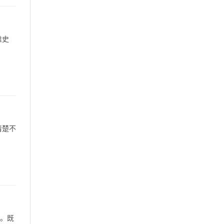
堆史
清楚不
练。既