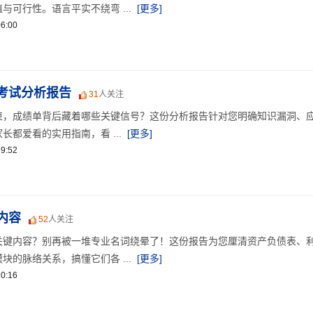
与可行性。语言平实不绕弯 ...
[更多]
6:00
考试分析报告
31
人关注
束，成绩单背后藏着哪些关键信号？这份分析报告针对您明确知识漏洞、
都爱看的实用指南，看 ...
[更多]
9:52
内容
52
人关注
关键内容？别再被一堆专业名词绕晕了！这份报告为您厘清资产负债表、
块的脉络关系，搞懂它们各 ...
[更多]
0:16