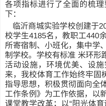
各项指标进行了全面的梳理
下：
临沂商城实验学校创建于20
校学生4185名，教职工44
所寄宿制、小班化，集中学
制学校。学校有标准 米环形
活动设施，环境优美、设施
来，我校体育工作始终牢固树
指导思想，积极贯彻面向全
工作条例》为工作依据，以
课堂教学改革；以“阳光体育