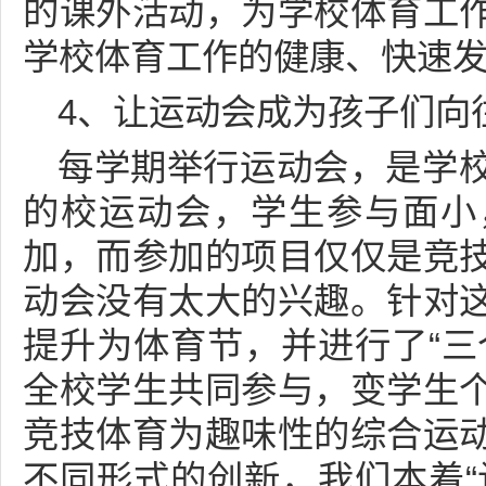
的课外活动，为学校体育工
学校体育工作的健康、快速
4、让运动会成为孩子们向往
每学期举行运动会，是学
的校运动会，学生参与面小
加，而参加的项目仅仅是竞
动会没有太大的兴趣。针对
提升为体育节，并进行了“三
全校学生共同参与，变学生
竞技体育为趣味性的综合运
不同形式的创新，我们本着“