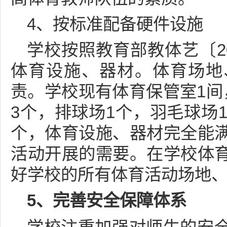
4、按标准配备硬件设施
学校按照教育部教体艺〔2
体育设施、器材。体育场地
责。学校现有体育保管室1间
3个，排球场1个，羽毛球场
个，体育设施、器材完全能
活动开展的需要。在学校体
好学校的所有体育活动场地
5、完善安全保障体系