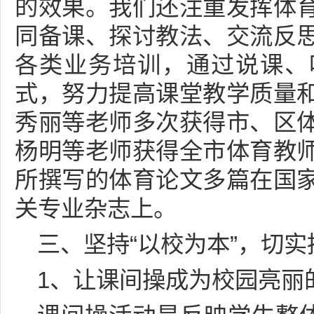
的效果。我们还注重发挥体
同备课、探讨教法、交流反
各类业务培训，通过说课、
式，努力提高课堂教学质量
秀丽等老师多次获得市、区
杨明等老师获得全市体育教
所撰写的体育论文多篇在国
关专业杂志上。
三、坚持“以校为本”，切
1、让课间操成为校园亮丽的