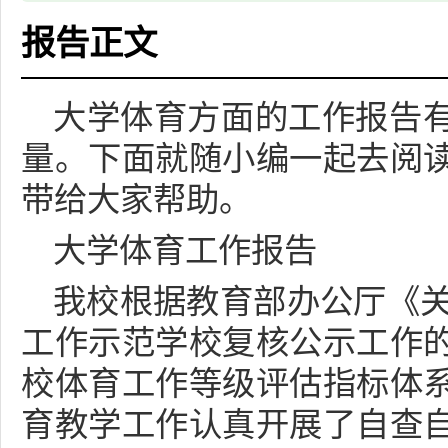
报告正文
大学体育方面的工作报告
量。下面就随小编一起去阅
带给大家帮助。
大学体育工作报告
我校根据教育部办公厅《关
工作示范学校复核公示工作
校体育工作等级评估指标体
育教学工作认真开展了自查