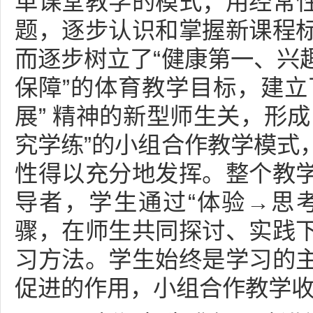
革课堂教学的模式；用经常
题，逐步认识和掌握新课程
而逐步树立了“健康第一、兴
保障”的体育教学目标，建立
展” 精神的新型师生关，形
究学练”的小组合作教学模式
性得以充分地发挥。整个教
导者，学生通过“体验→思
骤，在师生共同探讨、实践
习方法。学生始终是学习的
促进的作用，小组合作教学