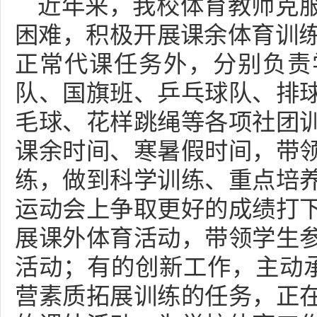
近年来，我校体育教师克
困难，积极开展课余体育训练
正常代课任务外，分别负责
队、国旗班、乒乓球队、排
毛球、花样跳绳等各项社团
课余时间、寒暑假时间，带
练，做到科学训练、重点培
运动会上争取更好的成绩打
展课外体育活动，带领学生
活动；有的创新工作，主动承
营素质拓展训练的任务，正