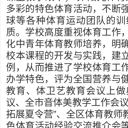
多彩的特色体育活动，不断
球等各种体育运动团队的训
质。学校高度重视体育工作
化中青年体育教师培养，明
校本课程的开发与实践，建
例，从而推进了学校体育工
办学特色，评为全国营养与
教育、体卫艺教育会议上做
议、全市音体美教学工作会议
拓展夏令营”、全区体育教师
色体育活动经验交流推介会