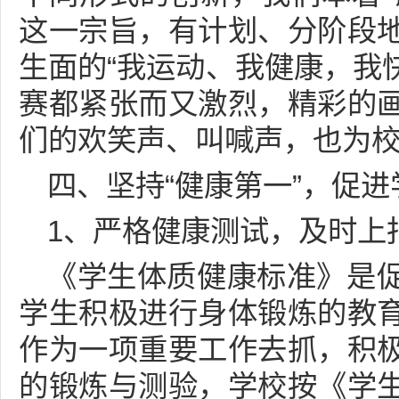
这一宗旨，有计划、分阶段
生面的“我运动、我健康，我快
赛都紧张而又激烈，精彩的
们的欢笑声、叫喊声，也为
四、坚持“健康第一”，促
1、严格健康测试，及时上
《学生体质健康标准》是
学生积极进行身体锻炼的教
作为一项重要工作去抓，积
的锻炼与测验，学校按《学