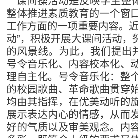
课间操活动是反映学生整体
整体推进素质教育的一个窗
工作方面的一项重要内容。近
动”，积极开展大课间活动，
的风景线。为此，我们提出并
号令音乐化、内容校本化、
理自主化。号令音乐化：整
的校园歌曲、革命歌曲贯穿
均由其指挥，在优美动听的
展示表达内心的情感，从而
好的气质以及审美观念。内