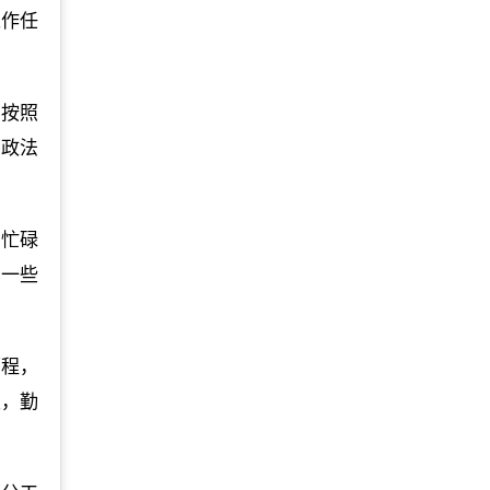
工作任
，按照
、政法
。忙碌
了一些
历程，
职，勤