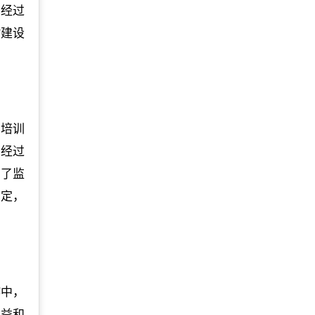
，经过
村建设
的培训
。经过
高了监
肯定，
作中，
利益和