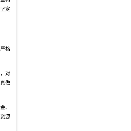
，坚定
，严格
议，对
认真做
资金、
、资源