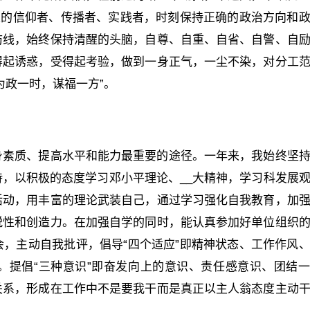
定的信仰者、传播者、实践者，时刻保持正确的政治方向和
防线，始终保持清醒的头脑，自尊、自重、自省、自警、自
得起诱惑，受得起考验，做到一身正气，一尘不染，对分工
为政一时，谋福一方”。
身素质、提高水平和能力最重要的途径。一年来，我始终坚
，以积极的态度学习邓小平理论、__大精神，学习科发展
活动，用丰富的理论武装自己，通过学习强化自我教育，加
锐性和创造力。在加强自学的同时，能认真参加好单位组织
，主动自我批评，倡导“四个适应”即精神状态、工作作风
。提倡“三种意识”即奋发向上的意识、责任感意识、团结
关系，形成在工作中不是要我干而是真正以主人翁态度主动