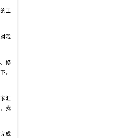
后的工
员对我
划、修
助下，
大家汇
里，我
满完成