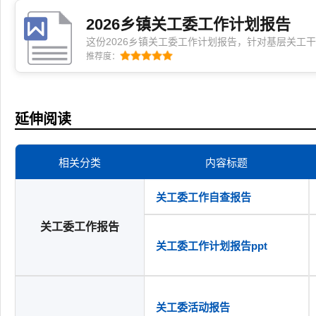
2026乡镇关工委工作计划报告
这份2026乡镇关工委工作计划报告，针对基层关工
路清晰、步骤实在、节奏好把握，既不空泛也不琐碎
推荐度：
少走弯路，特别适合时间紧、任务重又想干出实效的
延伸阅读
相关分类
内容标题
关工委工作自查报告
关工委工作报告
关工委工作计划报告ppt
关工委活动报告