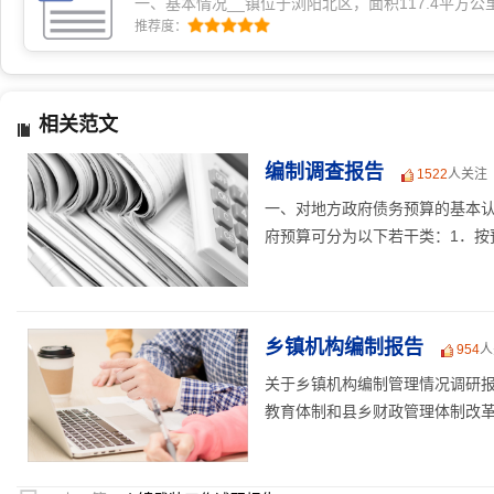
一、基本情况__镇位于浏阳北区，面积117.4平方公
12539户，人口4.6万。境内土壤肥沃，水系发达
推荐度：
2011年全镇实现工农业总产值3.2亿…
相关范文
编制调查报告
1522
人关注
一、对地方政府债务预算的基本
府预算可分为以下若干类：1．按预
乡镇机构编制报告
954
人
关于乡镇机构编制管理情况调研
教育体制和县乡财政管理体制改革。