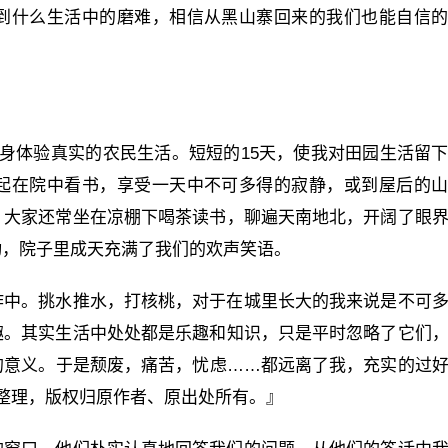
到什么生活中的磨难，相信从黑山寨回来的我们也能自信
身体验真实的农民生活。短短的15天，使我对田园生活留
起在院中看书，享受一天中不可多得的寂静，或到屋后的
，大家还常坐在凉棚下喝茶读书，聊遍天南地北，开阔了眼
动，院子里成天充满了我们的欢声笑语。
作中。挑水推水，打核桃，对于在城里长大的我来说是不可
趣。其实生活中处处都是乐趣和知识，只是平时忽略了它们
的意义。于是颓废，痛苦，忧虑……都远离了我，充实的过
)整理，版权归原作者、原出处所有。』