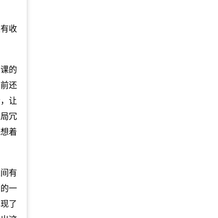
是有收
上课的
之前还
新，让
布局冗
就想着
之间有
苦的一
体现了