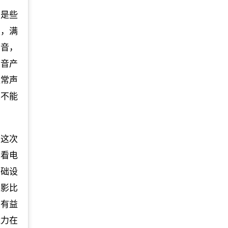
那是些
里，满
声音，
声音产
通常声
总不能
且这次
不看电
基础设
电影比
为有益
能力在