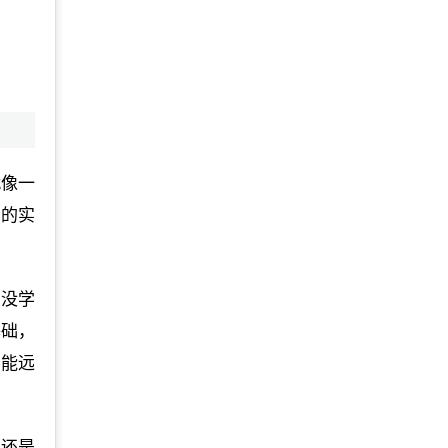
就像一
前的实
都没学
基础，
不能远
们还是