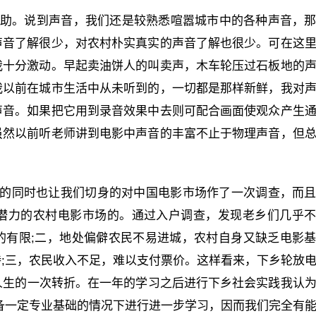
帮助。说到声音，我们还是较熟悉喧嚣城市中的各种声音，
声音了解很少，对农村朴实真实的声音了解也很少。可在这
我十分激动。早起卖油饼人的叫卖声，木车轮压过石板地的
我以前在城市生活中从未听到的，一切都是那样新鲜，我对
声音。如果把它用到录音效果中去则可配合画面使观众产生
虽然以前听老师讲到电影中声音的丰富不止于物理声音，但
状的同时也让我们切身的对中国电影市场作了一次调查，而
潜力的农村电影市场的。通过入户调查，发现老乡们几乎
的有限;二，地处偏僻农民不易进城，农村自身又缺乏电影
;三，农民收入不足，难以支付票价。这样看来，下乡轮放
是人生的一次转折。在一年的学习之后进行下乡社会实践我认
备一定专业基础的情况下进行进一步学习，因而我们完全有