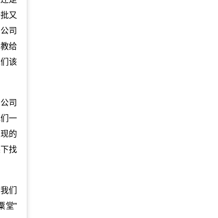
一批又
在公司
们教给
他们该
在公司
我们一
发现的
课下找
，我们
粟堂”