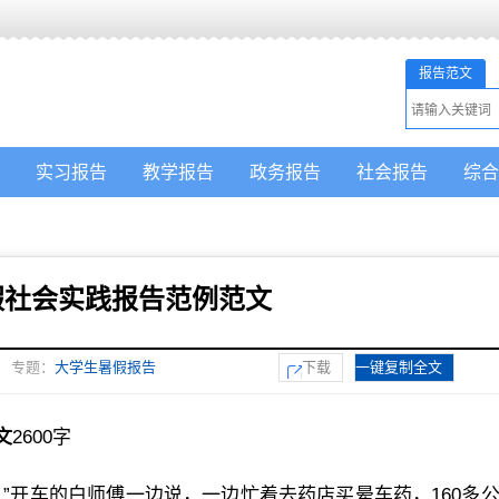
报告范文
实习报告
教学报告
政务报告
社会报告
综合
假社会实践报告范例范文
专题：
大学生暑假报告
下载
一键复制全文
文
2600字
？”开车的白师傅一边说，一边忙着去药店买晕车药，160多