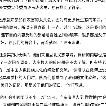
觉得我们演的节目不好看，没关系，村民们玩儿得开心就
土乡党委宣传委员谭玉珑这里，孙石找到了答案。
更愿意来参加石灰窑的女儿会，因为有更多原生态的东西。
的舞台，所以宁愿办得‘土’一点，越‘土’越好，这是我们
，连节目的内容反映的都是老百姓之间的琐事，很多都是父
妇，在我们的舞台上，背着就跑。” 谭玉珑说。
社会实践小分队”，他们来自湖北民族学院，调研的内容也
做了一次问卷调查，大多数人的反应都是不太了解，但有些
的，是中国少数民族文化的绵延和交流。”调研队在微博上
房屋和质朴的人们时，队员们感觉到了浓郁的文化底蕴，“
美好的记忆，那是关于他们的节日。”他们写道。
”的社会实践团队不少。7月11日，广东海洋大学[微微博]寸
千里，来到湖南省邵阳市洞口县长塘瑶族乡，进行为期8天的“三