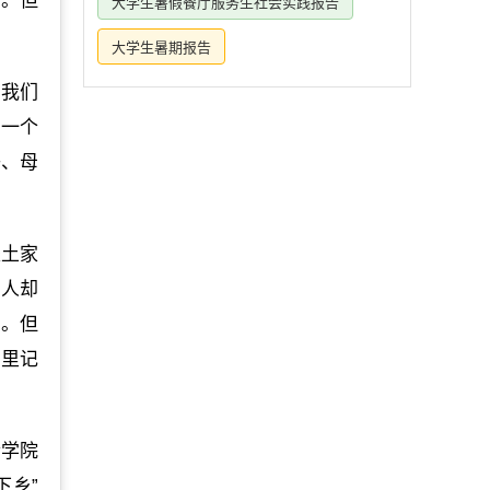
好。但
大学生暑假餐厅服务生社会实践报告
大学生暑期报告
“我们
的一个
子、母
是土家
老人却
说。但
这里记
金学院
下乡”