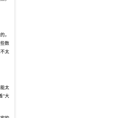
类的，
一些数
就不太
不能太
着“大