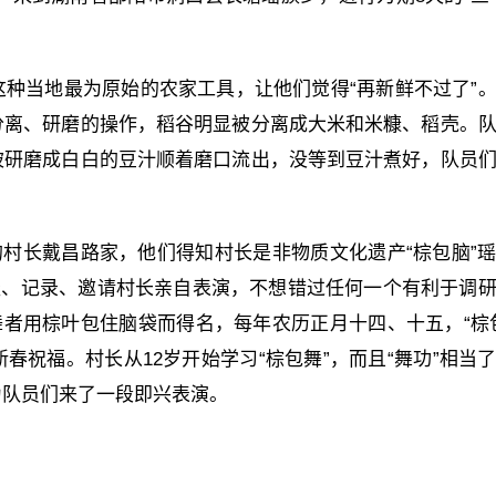
种当地最为原始的农家工具，让他们觉得“再新鲜不过了”
分离、研磨的操作，稻谷明显被分离成大米和米糠、稻壳。
被研磨成白白的豆汁顺着磨口流出，没等到豆汁煮好，队员
的村长戴昌路家，他们得知村长是非物质文化遗产“棕包脑”
谈、记录、邀请村长亲自表演，不想错过任何一个有利于调
舞者用棕叶包住脑袋而得名，每年农历正月十四、十五，“棕
祝福。村长从12岁开始学习“棕包舞”，而且“舞功”相当
为队员们来了一段即兴表演。