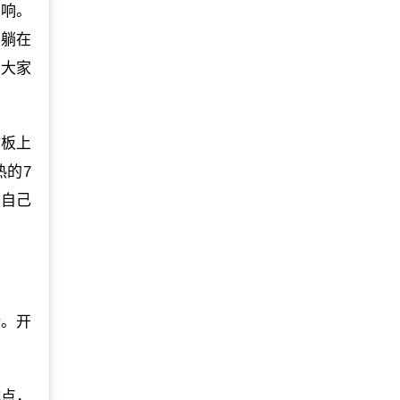
影响。
友躺在
，大家
地板上
热的7
然自己
行。开
体点，