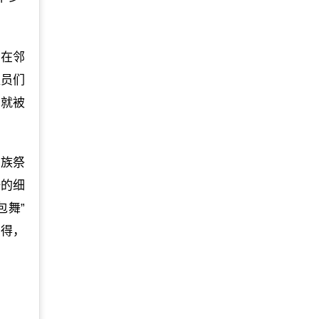
。在邻
队员们
们就被
瑶族祭
研的细
包舞”
了得，