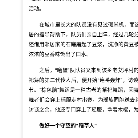
活动。
在城市里长大的队员没有见过碾米机，而这
居的指导帮助下，队员们亲自上阵，经过几轮
还借用邻居家的石磨磨起了豆浆，洗净的黄豆
浓浓的豆香味馋出了口水。
之后，“曦望”队队员又来到该乡老艾坪村
祀舞的第二代传人后，便开始“连番轰炸”，访
节。“棕包脑”舞蹈是一种古老的祭祀舞蹈，因
舞者们会穿上瑶服走村串寨，为瑶族同胞送去新春
访谈之余，他还专门穿上了瑶服，拿着木棍，
做好一个守望的“稻草人”