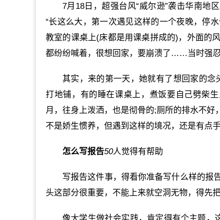
7月18日，超强台风“威尔逊”袭击华南
“长这么大，第一次遇见这样的一个夜晚，停
教室的课桌上(床都是用课桌拼成的)，外面的
都纷纷喊着，很想回家，要崩溃了……当时强忍
其实，来的第一天，她就有了想回家的念
打地铺，有的睡在课桌上，煮饭要自己劈柴生
月，往身上泼洒，也是彻骨的;厕所的排水不好
不是娇生惯养，但遇到这样的境况，还是有点手
怎么写报告
50
人觉得有帮助
写报告这件事，得看你准备写什么样的报
头这部分很重要，不能上来就空洞无物，得先
像大学生做社会实践，肯定得有个主题，这