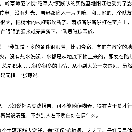
地区。岭南师范学院“稻草人”实践队的实践基地阳江也受到了
水停电，没有灯光，周遭都陷入一片黑暗。和其他的几个队
风很大，把树木的枝桠都吹断了。雨点噼啪噼啪打在窗户上
在眼眶的泪水就无声落下。”队员张琼写道。
头。“我知道下乡的条件很艰苦，比如食宿，有的在教室的
火，没有热水洗澡，水都是从地底下抽上来的，即使在酷
，总是积水……很多很多的事情，从小到大第一次遇见。虽
足无措。”张琼说。
告。比如说社会实践报告，可不能随便糊弄，得有点干货才
把背景说清楚，不然别人看不明白你在搞什么。
个主题不能太宽泛，像“环保”这种词，太大了。最好是具