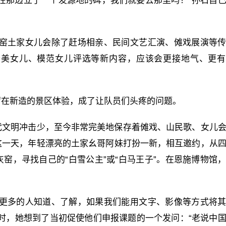
在那边立了一个发源地的碑，我们就要去那里吗？”孙石自
灰窑土家女儿会除了赶场相亲、民间文艺汇演、傩戏展演等
最美女儿、模范女儿评选等新内容，应该会更接地气、更有
留在新造的景区体验，成了让队员们头疼的问题。
代文明冲击少，至今非常完美地保存着傩戏、山民歌、女儿
这一天，年轻漂亮的土家幺哥阿妹打扮一新，相互邀约，从
窑，寻找自己的“白雪公主”或“白马王子”。在恩施博物馆
让更多的人知道、了解，如果我们能用文字、影像等方式将
时，她想到了当初促使他们申报课题的一个发问：“老说中