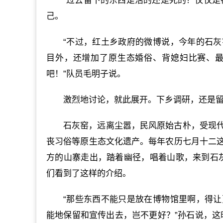
“过去留下的东西是活的还是死的？仅仅是
己。
“不过，红土乡政府的微博说，今年的石
目外，还增加了原生态婚俗、背媳妇比赛、
吧！”队员毛明子说。
激烈地讨论，就此展开。下乡调研，还是
石灰窑，远离尘嚣，民风原始古朴，受现
丧习俗等原生态文化遗产。每年农历七月十二
方的山寨走出，踏着幽径，唱着山歌，来到石灰
们看到了这样的介绍。
“那些东西不能只是放在博物馆里啊，得
能地保留和宣传出去，岂不更好？”孙石说，这