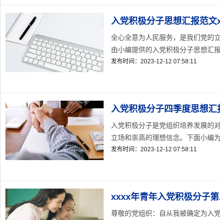
入党积极分子思想汇报范文x
全心全意为人民服务，是我们党的
由小编提供的入党积极分子思想汇报__
发布时间：2023-12-12 07:58:11
入党积极分子四季度思想汇报
入党积极分子是党组织培养发展的
立场和崇高的理想信念。下面小编为大家
发布时间：2023-12-12 07:58:11
xxxx年青年入党积极分子
尊敬的党组织：自从我被确定为入