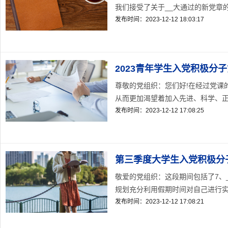
我们接受了关于__大通过的新党章的辅
发布时间：2023-12-12 18:03:17
2023青年学生入党积极分
尊敬的党组织：您们好!在经过党课
从而更加渴望着加入先进、科学、正确
发布时间：2023-12-12 17:08:25
第三季度大学生入党积极分
敬爱的党组织：这段期间包括了7、
规划充分利用假期时间对自己进行实习
发布时间：2023-12-12 17:08:21