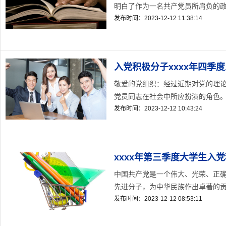
明白了作为一名共产党员所肩负的政治
发布时间：2023-12-12 11:38:14
入党积极分子xxxx年四季
敬爱的党组织：经过近期对党的理
党员同志在社会中所应扮演的角色。共
发布时间：2023-12-12 10:43:24
xxxx年第三季度大学生入
中国共产党是一个伟大、光荣、正
先进分子，为中华民族作出卓著的贡献
发布时间：2023-12-12 08:53:11