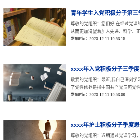
青年学生入党积极分子第三
尊敬的党组织：您们好!在经过党课
从而更加渴望着加入先进、科学、正确
发布时间：2023-12-11 19:53:15
xxxx年入党积极分子三季
敬爱的党组织：最近,我自己深刻学
了党性修养是指中国共产党员照党性原
发布时间：2023-12-11 19:53:09
xxxx年护士积极分子季度
尊敬的党组织：近期通过党课学习