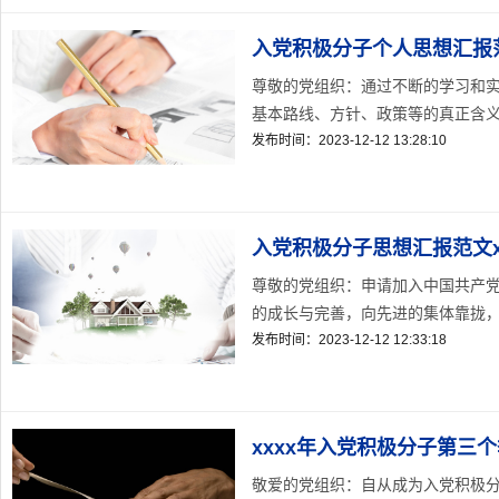
入党积极分子个人思想汇报范
尊敬的党组织：通过不断的学习和
基本路线、方针、政策等的真正含义。
发布时间：2023-12-12 13:28:10
入党积极分子思想汇报范文x
尊敬的党组织：申请加入中国共产
的成长与完善，向先进的集体靠拢，使
发布时间：2023-12-12 12:33:18
xxxx年入党积极分子第三
敬爱的党组织：自从成为入党积极