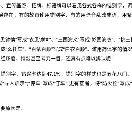
告、宣传画廊、招牌、标语牌可以看见各式各样的错别字，
遍存在，有的故意使用错别字，有的用谐音乱改成语，用
见钟情”写成“衣见钟情”、“三国演义”写成“衫国演衣”、“挑三
”写成“么托车”、“百依百顺”写成“白衣百顺”。滥用简体字的情
不经琢磨、推敲甚至考究一番，还真有点难以辨认呢！
了错别字，错误率达到47.1%，错别字的样式也是五花八门
成“寻人启示”;“停车”写成“仃车”;更有甚者，将“防火栓”写成
主要原因是：