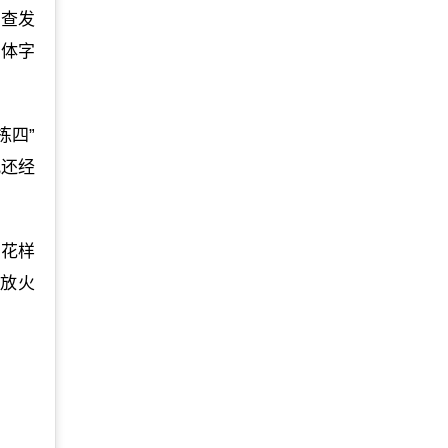
调查发
繁体字
拣四”
况还经
、花样
“放火