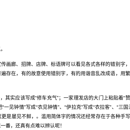
正。
宣传画廊、招牌、店牌、标语牌可以看见各式各样的错别字
普遍存在，有的故意使用错别字，有的用谐音乱改成语，用
子，其实应该写成“修车充气”；一家理发店的大门上粘贴着“
一见钟情”写成“衣见钟情”、“伊拉克”写成“衣拉客”、“三国
”，就更是屡见不鲜，。滥用简体字的情况还经常存在于各种手
究一番，还真有点难以辨认呢！