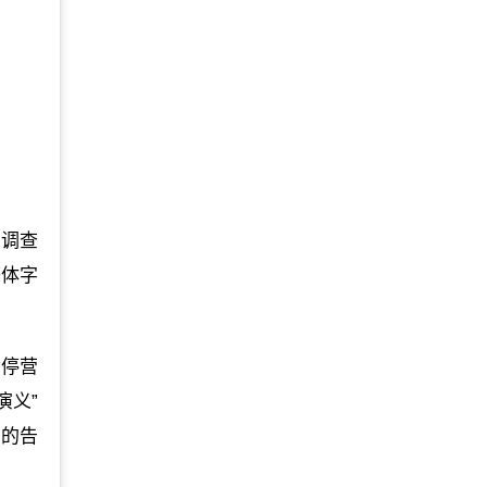
，调查
繁体字
赞停营
演义”
写的告