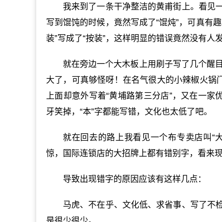
我来到了一条干净整洁的黄甫街上。看见
写到馄饨的时候，竟然写成了“馄炖”，可真有
装”写成了“按装”，这样明显的错误竟然没有人
就在旁边一个大木板上用刷子写了几个醒目的
大了，可真够怪呀！在名气很大的小辣椒火锅门
上面却意外写着“黄埔路第三分店”，又在一家
牙笑掉，“本”字都能写错，文化也太低了吧。
就在回去的路上我看见一个布专卖店叫“大
惊，国际连锁店的大招牌上都有错别字，看来
导致出现错字的原因应该有这样几点：
马虎、不在乎、文化低、求省事、写了不
是很少很少。