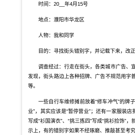
时间：20__年4月15号
地点：濮阳市华龙区
人物：我和同学
目的：寻找街头错别字，并记载下来，改
调查经过：行走在街头，各类城市广告、
发现，街头路边上各种招牌、广告不规范用字
等。
一些自行车维修摊前放着“修车冲气”的牌
业”，其实应该是“暂停营业”；还有一家服装店把“
写成“衫国演衣”、“挑三拣四”写成“挑衫捡饰
示上，有的错别字如果不经琢磨、推敲甚至考