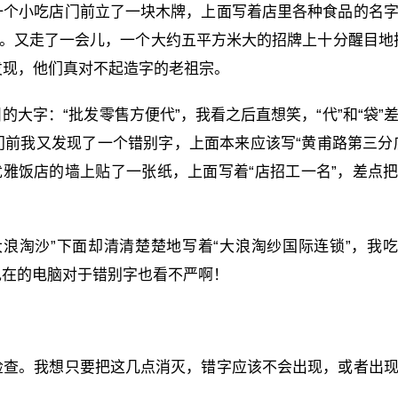
一个小吃店门前立了一块木牌，上面写着店里各种食品的名
趣。又走了一会儿，一个大约五平方米大的招牌上十分醒目地
发现，他们真对不起造字的老祖宗。
大字：“批发零售方便代”，我看之后直想笑，“代”和“袋”
前我又发现了一个错别字，上面本来应该写“黄甫路第三分
优雅饭店的墙上贴了一张纸，上面写着“店招工一名”，差点
浪淘沙”下面却清清楚楚地写着“大浪淘纱国际连锁”，我
现在的电脑对于错别字也看不严啊！
检查。我想只要把这几点消灭，错字应该不会出现，或者出