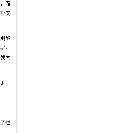
字，而
把“安
差别够
店”，
把我大
吃了一
现了也