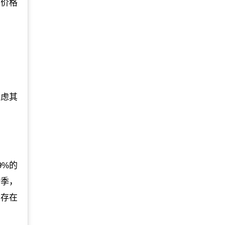
把价格
考虑其
9%的
折季，
生存在