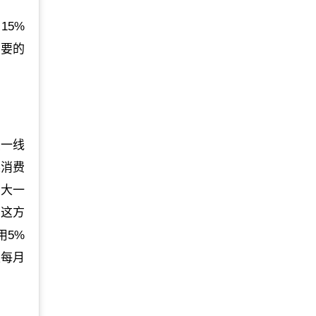
15%
主要的
点一线
装消费
，大一
在这方
用5%
生每月