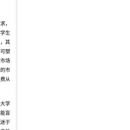
需求，
大学生
生，其
的可塑
费市场
大的市
消费从
，大学
不能盲
沉迷于