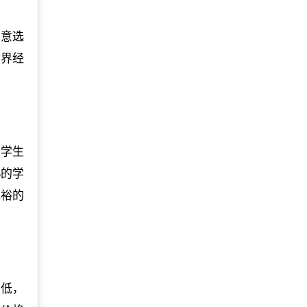
愿意选
世界经
的学生
%的学
宽裕的
最低，