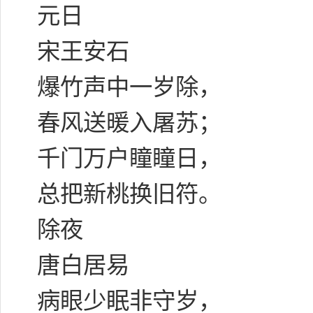
元日
宋王安石
爆竹声中一岁除，
春风送暖入屠苏；
千门万户瞳瞳日，
总把新桃换旧符。
除夜
唐白居易
病眼少眠非守岁，