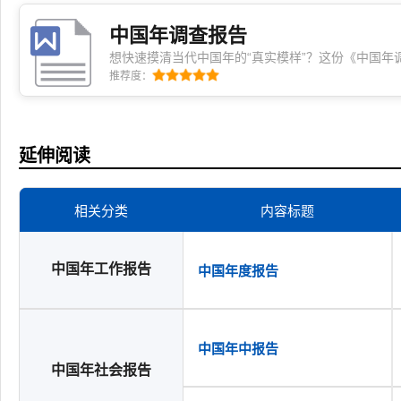
中国年调查报告
想快速摸清当代中国年的“真实模样”？这份《中国年
偏好、家庭互动等鲜活切口，用平实具体的视角呈现
推荐度：
怎么想、哪些习惯在变，参照它，比道听途说更靠谱
延伸阅读
相关分类
内容标题
中国年工作报告
中国年度报告
中国年中报告
中国年社会报告