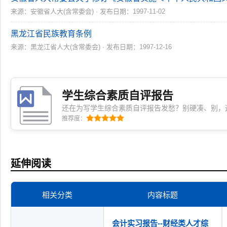
来源：安徽省人大(含常委会) · 发布日期：1997-11-02
黑龙江省民族教育条例
来源：黑龙江省人大(含常委会) · 发布日期：1997-12-16
学生综合素质自评报告
还在为写学生综合素质自评报告发愁？别硬凑、别，
认知到成长反思，自然呈现真实状态。语言、结构不
推荐度：
松交出一份有温度、有思考、不敷衍的自评材料！
延伸阅读
相关分类
内容标题
会计实习报告--财经类人才综