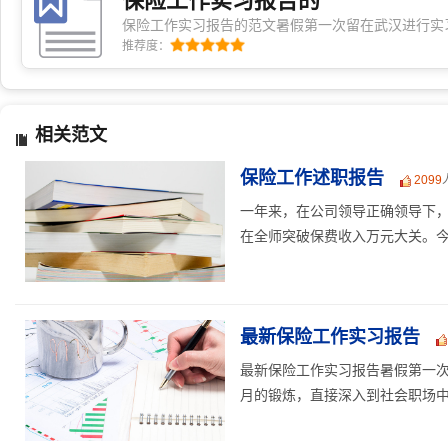
保险工作实习报告的
保险工作实习报告的范文暑假第一次留在武汉进行实
代理公司接受了一个月的锻炼，直接深入到社会职场
推荐度：
流，一方面把自己所学知识与实践直接相结合，另一
到的经验与教训，从而使自己对自己有了更加全面的
保险有些不情愿，但是一个暑假的实习结束，自己觉
相关范文
要的!7月13号正式来到汉口世纪联众，老总热情的
单部实习，”卡单”这个概念是第一次接触，其实就是
保险工作述职报告
2099
一年来，在公司领导正确领导下
在全师突破保费收入万元大关。今年
最新保险工作实习报告
最新保险工作实习报告暑假第一
月的锻炼，直接深入到社会职场中，